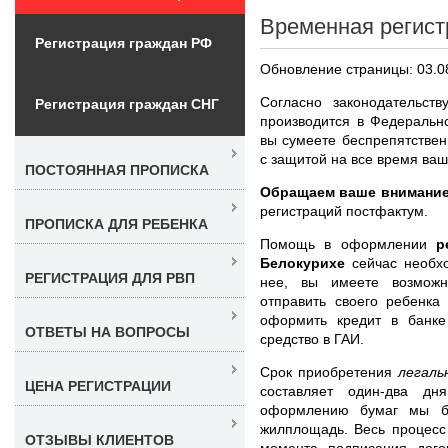
Временная регист
Регистрация граждан РФ
Обновление страницы: 03.0
Согласно законодательст
Регистрация граждан СНГ
производится в Федеральн
вы сумеете беспрепятстве
с защитой на все время ваш
ПОСТОЯННАЯ ПРОПИСКА
Обращаем ваше внимание
регистраций постфактум.
ПРОПИСКА ДЛЯ РЕБЕНКА
Помощь в оформлении
р
Белокурихе
сейчас необх
РЕГИСТРАЦИЯ ДЛЯ РВП
нее, вы имеете возможн
отправить своего ребенка
оформить кредит в банке
ОТВЕТЫ НА ВОПРОСЫ
средство в ГАИ.
Срок приобретения
легаль
ЦЕНА РЕГИСТРАЦИИ
составляет один-два дн
оформлению бумаг мы б
жилплощадь. Весь процесс
ОТЗЫВЫ КЛИЕНТОВ
момента подписания дог