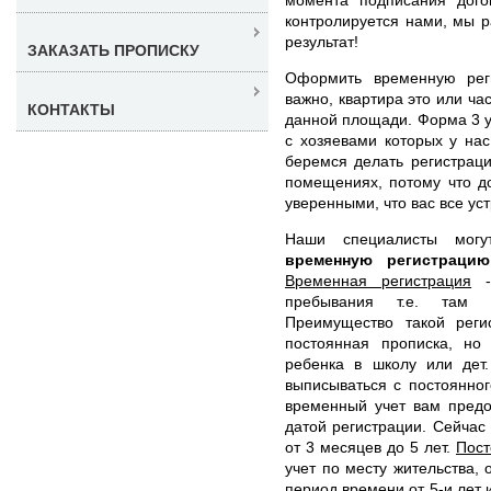
контролируется нами, мы р
результат!
ЗАКАЗАТЬ ПРОПИСКУ
Оформить временную рег
важно, квартира это или ча
КОНТАКТЫ
данной площади. Форма 3 у 
с хозяевами которых у на
беремся делать регистрац
помещениях, потому что д
уверенными, что вас все уст
Наши специалисты мог
временную регистрац
Временная регистрация
- 
пребывания т.е. там 
Преимущество такой реги
постоянная прописка, но
ребенка в школу или дет
выписываться с постоянног
временный учет вам пред
датой регистрации. Сейчас
от 3 месяцев до 5 лет.
Пост
учет по месту жительства,
период времени от 5-и лет 