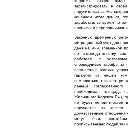
хороших хозяев жиль
зарегистрировать в свое
поручительства. Мы сохран
конечном итоге деньги, п
заработать за время потра
прописки и перелопачивани
Законную временную реги
миграционный учет для при
даже на мин. временной п
по законодательству со
работаем с хозяевами
справедливые тарифы за 
исполнение важных услов
гарантий от нашей кома
сомневаться: никакого риск
раньше согласованного 
необходимая площадь на
Жилищного Кодекса РФ), пр
не будет неприятностей 
поручается за хозяев
дружественные отношения 
могут быть спокойны 
прописываемых людей так к